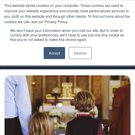
This website stores cookies on your computer. These cookies are used to
improve your website experience and provide more personalized services to
you, both on this website and through other media. To find out more about the
cookies we use, see our Privacy Policy.
We won't track your information when you visit our site. But in order to
Español
comply with your preferences, we'll have to use just one tiny cookie so
that you're not asked to make this choice again.
Padres y Familias
Accept
Decline